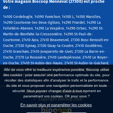
Votre magasin Biocoop Menneval (27300) est proche
de :
14100 Cordebugle, 14590 Fumichon, 14100 L, 14100 Marolles,
14290 Courtonne-les-Deux-Eglises, 14290 Friardel, 14290 La
Folletière-Abenon, 14290 La Vespière, 14290 Orbec, 14290 St-
Martin-de-Bienfaite-la-Cressonnière, 14290 St-Paul-de-
Courtonne, 27410 Ajou, 27410 Beaumesnil, 27330 Bosc-Renoult-en-
Ouche, 27330 Epinay, 27330 Gisay-la-Coudre, 27410 Gouttières,
27410 Granchain, 27410 Jonquerets-de-Livet, 27330 La Barre-en-
Ouche, 27270 La Roussière, 27410 Landepéreuse, 27410 Le Noyer-
en-Ouche, 27410 St-Aubin-des-Hayes, 27410 St-Aubin-le-Guichard,
27330 St-Pierre-du-Mesnil, 27410 Ste-Marguerite-en-Ouche, 27330
Afin de vous offrir la meilleure expérience possible, Biocoop utilise
Thevray, 27410 Thevray, 27170 Barc
des cookies : pour assurer une performance optimale du site, pour
récolter des statistiques afin d'analyser le trafic et la performance
du site et vous proposer une navigation personnalisée en toute
sécurité. Vous pouvez changer d'avis à tout moment en
Biocoop.fr
Le réseau Biocoop
paramétrant vos cookies. OK pour vous ?
Copyright Biocoop 2026
En savoir plus et paramétrer les cookies