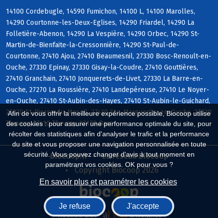
14100 Cordebugle, 14590 Fumichon, 14100 L, 14100 Marolles,
14290 Courtonne-les-Deux-Eglises, 14290 Friardel, 14290 La
Folletière-Abenon, 14290 La Vespière, 14290 Orbec, 14290 St-
Martin-de-Bienfaite-la-Cressonnière, 14290 St-Paul-de-
Courtonne, 27410 Ajou, 27410 Beaumesnil, 27330 Bosc-Renoult-en-
Ouche, 27330 Epinay, 27330 Gisay-la-Coudre, 27410 Gouttières,
27410 Granchain, 27410 Jonquerets-de-Livet, 27330 La Barre-en-
Ouche, 27270 La Roussière, 27410 Landepéreuse, 27410 Le Noyer-
en-Ouche, 27410 St-Aubin-des-Hayes, 27410 St-Aubin-le-Guichard,
27330 St-Pierre-du-Mesnil, 27410 Ste-Marguerite-en-Ouche, 27330
Afin de vous offrir la meilleure expérience possible, Biocoop utilise
Thevray, 27410 Thevray, 27170 Barc
des cookies : pour assurer une performance optimale du site, pour
récolter des statistiques afin d'analyser le trafic et la performance
du site et vous proposer une navigation personnalisée en toute
sécurité. Vous pouvez changer d'avis à tout moment en
Biocoop.fr
Le réseau Biocoop
paramétrant vos cookies. OK pour vous ?
Copyright Biocoop 2026
En savoir plus et paramétrer les cookies
Je refuse
J'accepte
Réalisé par