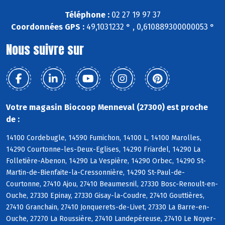
Téléphone :
02 27 19 97 37
Coordonnées GPS :
49,1031232 ° , 0,610889300000053 °
Nous suivre sur
Votre magasin Biocoop Menneval (27300) est proche
de :
14100 Cordebugle, 14590 Fumichon, 14100 L, 14100 Marolles,
14290 Courtonne-les-Deux-Eglises, 14290 Friardel, 14290 La
Folletière-Abenon, 14290 La Vespière, 14290 Orbec, 14290 St-
Martin-de-Bienfaite-la-Cressonnière, 14290 St-Paul-de-
Courtonne, 27410 Ajou, 27410 Beaumesnil, 27330 Bosc-Renoult-en-
Ouche, 27330 Epinay, 27330 Gisay-la-Coudre, 27410 Gouttières,
27410 Granchain, 27410 Jonquerets-de-Livet, 27330 La Barre-en-
Ouche, 27270 La Roussière, 27410 Landepéreuse, 27410 Le Noyer-