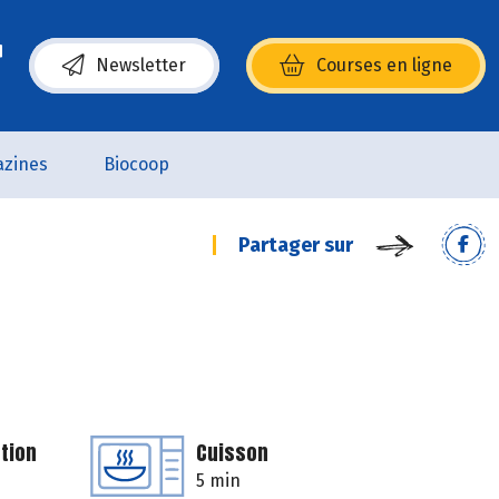
Newsletter
Courses en ligne
(s’ouvre dans une nouvelle fenêtre)
zines
Biocoop
Partager sur
tion
Cuisson
5 min