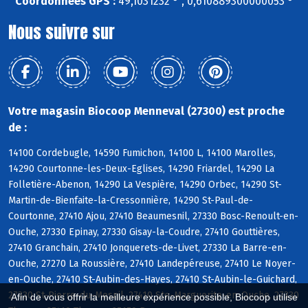
Coordonnées GPS :
49,1031232 ° , 0,610889300000053 °
Nous suivre sur
Votre magasin Biocoop Menneval (27300) est proche
de :
14100 Cordebugle, 14590 Fumichon, 14100 L, 14100 Marolles,
14290 Courtonne-les-Deux-Eglises, 14290 Friardel, 14290 La
Folletière-Abenon, 14290 La Vespière, 14290 Orbec, 14290 St-
Martin-de-Bienfaite-la-Cressonnière, 14290 St-Paul-de-
Courtonne, 27410 Ajou, 27410 Beaumesnil, 27330 Bosc-Renoult-en-
Ouche, 27330 Epinay, 27330 Gisay-la-Coudre, 27410 Gouttières,
27410 Granchain, 27410 Jonquerets-de-Livet, 27330 La Barre-en-
Ouche, 27270 La Roussière, 27410 Landepéreuse, 27410 Le Noyer-
en-Ouche, 27410 St-Aubin-des-Hayes, 27410 St-Aubin-le-Guichard,
27330 St-Pierre-du-Mesnil, 27410 Ste-Marguerite-en-Ouche, 27330
Afin de vous offrir la meilleure expérience possible, Biocoop utilise