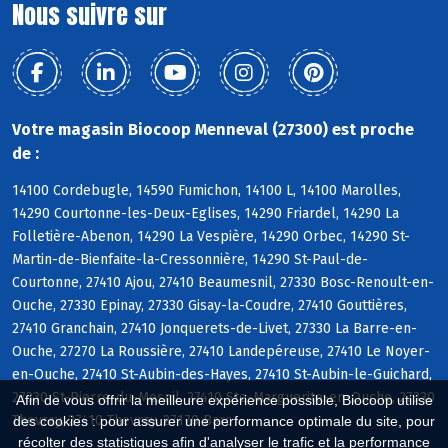
Nous suivre sur
Votre magasin Biocoop Menneval (27300) est proche
de :
14100 Cordebugle, 14590 Fumichon, 14100 L, 14100 Marolles,
14290 Courtonne-les-Deux-Eglises, 14290 Friardel, 14290 La
Folletière-Abenon, 14290 La Vespière, 14290 Orbec, 14290 St-
Martin-de-Bienfaite-la-Cressonnière, 14290 St-Paul-de-
Courtonne, 27410 Ajou, 27410 Beaumesnil, 27330 Bosc-Renoult-en-
Ouche, 27330 Epinay, 27330 Gisay-la-Coudre, 27410 Gouttières,
27410 Granchain, 27410 Jonquerets-de-Livet, 27330 La Barre-en-
Ouche, 27270 La Roussière, 27410 Landepéreuse, 27410 Le Noyer-
en-Ouche, 27410 St-Aubin-des-Hayes, 27410 St-Aubin-le-Guichard,
27330 St-Pierre-du-Mesnil, 27410 Ste-Marguerite-en-Ouche, 27330
Afin de vous offrir la meilleure expérience possible, Biocoop utilise
Thevray, 27410 Thevray, 27170 Barc
des cookies : pour assurer une performance optimale du site, pour
récolter des statistiques afin d'analyser le trafic et la performance