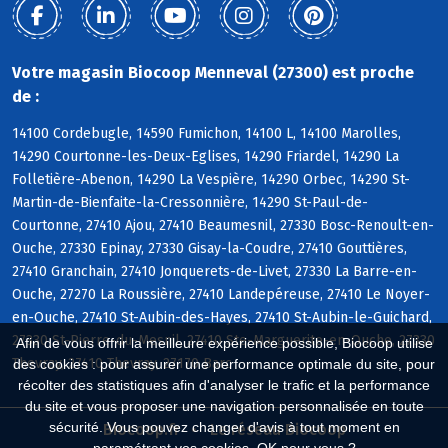
Votre magasin Biocoop Menneval (27300) est proche
de :
14100 Cordebugle, 14590 Fumichon, 14100 L, 14100 Marolles,
14290 Courtonne-les-Deux-Eglises, 14290 Friardel, 14290 La
Folletière-Abenon, 14290 La Vespière, 14290 Orbec, 14290 St-
Martin-de-Bienfaite-la-Cressonnière, 14290 St-Paul-de-
Courtonne, 27410 Ajou, 27410 Beaumesnil, 27330 Bosc-Renoult-en-
Ouche, 27330 Epinay, 27330 Gisay-la-Coudre, 27410 Gouttières,
27410 Granchain, 27410 Jonquerets-de-Livet, 27330 La Barre-en-
Ouche, 27270 La Roussière, 27410 Landepéreuse, 27410 Le Noyer-
en-Ouche, 27410 St-Aubin-des-Hayes, 27410 St-Aubin-le-Guichard,
27330 St-Pierre-du-Mesnil, 27410 Ste-Marguerite-en-Ouche, 27330
Afin de vous offrir la meilleure expérience possible, Biocoop utilise
Thevray, 27410 Thevray, 27170 Barc
des cookies : pour assurer une performance optimale du site, pour
récolter des statistiques afin d'analyser le trafic et la performance
du site et vous proposer une navigation personnalisée en toute
sécurité. Vous pouvez changer d'avis à tout moment en
Biocoop.fr
Le réseau Biocoop