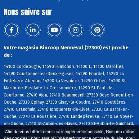
Nous suivre sur
Votre magasin Biocoop Menneval (27300) est proche
de :
14100 Cordebugle, 14590 Fumichon, 14100 L, 14100 Marolles,
14290 Courtonne-les-Deux-Eglises, 14290 Friardel, 14290 La
Folletière-Abenon, 14290 La Vespière, 14290 Orbec, 14290 St-
Martin-de-Bienfaite-la-Cressonnière, 14290 St-Paul-de-
Courtonne, 27410 Ajou, 27410 Beaumesnil, 27330 Bosc-Renoult-en-
Ouche, 27330 Epinay, 27330 Gisay-la-Coudre, 27410 Gouttières,
27410 Granchain, 27410 Jonquerets-de-Livet, 27330 La Barre-en-
Ouche, 27270 La Roussière, 27410 Landepéreuse, 27410 Le Noyer-
en-Ouche, 27410 St-Aubin-des-Hayes, 27410 St-Aubin-le-Guichard,
27330 St-Pierre-du-Mesnil, 27410 Ste-Marguerite-en-Ouche, 27330
Afin de vous offrir la meilleure expérience possible, Biocoop utilise
Thevray, 27410 Thevray, 27170 Barc
des cookies : pour assurer une performance optimale du site, pour