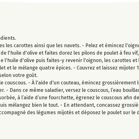
édients.
les carottes ainsi que les navets. - Pelez et émincez l'oign
e l'huile d'olive et faites dorez les pilons de poulet à feu vif
l'huile d'olive puis faites-y revenir l'oignon, les carottes e
et et le mélange quatre épices. - Couvrez et laissez mijoter 
selon votre goût.
le couscous. - À l'aide d'un couteau, émincez grossièrement l
er. - Dans ce même saladier, versez le couscous, l’eau bouill
bsorbée, à l’aide d’une fourchette, égrenez le couscous afin d
t puis mélangez bien le tout. - En attendant, concassez gross
 accompagné des légumes mijotés et déposez le poulet sur le 