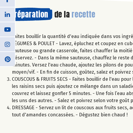
Préparation
de la
recette
Faites bouillir la quantité d'eau indiquée dans vos ingr
LÉGUMES & POULET - Lavez, épluchez et coupez en cubes 
sauteuse ou grande casserole, faites chauffer la moitié d
Réservez. - Dans la même sauteuse, chauffez le reste de 
minutes. Versez l'eau chaude, ajoutez les pilons de poul
moyen/vif. - En fin de cuisson, goûtez, salez et poivrez 
COUSCOUS & FRUITS SECS - Faites bouillir de l'eau pour 
les raisins secs puis ajoutez ce mélange dans un saladi
couvrez et laissez gonfler 5 minutes. - Une fois l’eau a
les uns des autres. - Salez et poivrez selon votre goû
DRESSAGE - Servez un lit de couscous aux fruits secs,
tout d'amandes concassées. - Dégustez bien chaud !