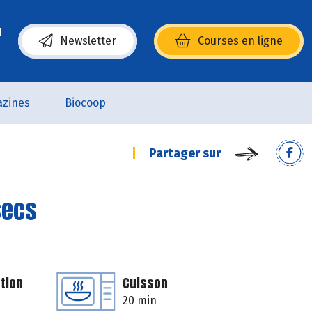
Newsletter
Courses en ligne
(s’ouvre dans une nouvelle fenêtre)
zines
Biocoop
Partager sur
secs
tion
Cuisson
20 min