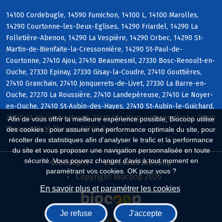
14100 Cordebugle, 14590 Fumichon, 14100 L, 14100 Marolles,
14290 Courtonne-les-Deux-Eglises, 14290 Friardel, 14290 La
Folletière-Abenon, 14290 La Vespière, 14290 Orbec, 14290 St-
Martin-de-Bienfaite-la-Cressonnière, 14290 St-Paul-de-
Courtonne, 27410 Ajou, 27410 Beaumesnil, 27330 Bosc-Renoult-en-
Ouche, 27330 Epinay, 27330 Gisay-la-Coudre, 27410 Gouttières,
27410 Granchain, 27410 Jonquerets-de-Livet, 27330 La Barre-en-
Ouche, 27270 La Roussière, 27410 Landepéreuse, 27410 Le Noyer-
en-Ouche, 27410 St-Aubin-des-Hayes, 27410 St-Aubin-le-Guichard,
27330 St-Pierre-du-Mesnil, 27410 Ste-Marguerite-en-Ouche, 27330
Afin de vous offrir la meilleure expérience possible, Biocoop utilise
Thevray, 27410 Thevray, 27170 Barc
des cookies : pour assurer une performance optimale du site, pour
récolter des statistiques afin d'analyser le trafic et la performance
du site et vous proposer une navigation personnalisée en toute
sécurité. Vous pouvez changer d'avis à tout moment en
Biocoop.fr
Le réseau Biocoop
paramétrant vos cookies. OK pour vous ?
Copyright Biocoop 2026
En savoir plus et paramétrer les cookies
Je refuse
J'accepte