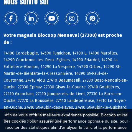
Nous suivre sur
Votre magasin Biocoop Menneval (27300) est proche
de :
14100 Cordebugle, 14590 Fumichon, 14100 L, 14100 Marolles,
14290 Courtonne-les-Deux-Eglises, 14290 Friardel, 14290 La
Folletière-Abenon, 14290 La Vespière, 14290 Orbec, 14290 St-
Martin-de-Bienfaite-la-Cressonnière, 14290 St-Paul-de-
Courtonne, 27410 Ajou, 27410 Beaumesnil, 27330 Bosc-Renoult-en-
Ouche, 27330 Epinay, 27330 Gisay-la-Coudre, 27410 Gouttières,
27410 Granchain, 27410 Jonquerets-de-Livet, 27330 La Barre-en-
Ouche, 27270 La Roussière, 27410 Landepéreuse, 27410 Le Noyer-
en-Ouche, 27410 St-Aubin-des-Hayes, 27410 St-Aubin-le-Guichard,
27330 St-Pierre-du-Mesnil, 27410 Ste-Marguerite-en-Ouche, 27330
Afin de vous offrir la meilleure expérience possible, Biocoop utilise
Thevray, 27410 Thevray, 27170 Barc
des cookies : pour assurer une performance optimale du site, pour
récolter des statistiques afin d'analyser le trafic et la performance