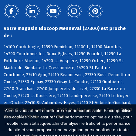
Votre magasin Biocoop Menneval (27300) est proche
de :
14100 Cordebugle, 14590 Fumichon, 14100 L, 14100 Marolles,
14290 Courtonne-les-Deux-Eglises, 14290 Friardel, 14290 La
Folletière-Abenon, 14290 La Vespière, 14290 Orbec, 14290 St-
Martin-de-Bienfaite-la-Cressonnière, 14290 St-Paul-de-
Courtonne, 27410 Ajou, 27410 Beaumesnil, 27330 Bosc-Renoult-en-
Ouche, 27330 Epinay, 27330 Gisay-la-Coudre, 27410 Gouttières,
27410 Granchain, 27410 Jonquerets-de-Livet, 27330 La Barre-en-
Ouche, 27270 La Roussière, 27410 Landepéreuse, 27410 Le Noyer-
en-Ouche, 27410 St-Aubin-des-Hayes, 27410 St-Aubin-le-Guichard,
27330 St-Pierre-du-Mesnil, 27410 Ste-Marguerite-en-Ouche, 27330
Afin de vous offrir la meilleure expérience possible, Biocoop utilise
Thevray, 27410 Thevray, 27170 Barc
des cookies : pour assurer une performance optimale du site, pour
récolter des statistiques afin d'analyser le trafic et la performance
du site et vous proposer une navigation personnalisée en toute