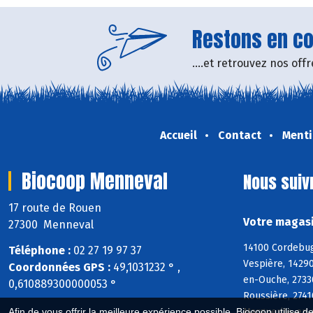
Restons en con
....et retrouvez nos of
Accueil
Contact
Menti
Biocoop Menneval
Nous suiv
17 route de Rouen
Votre magasi
27300 Menneval
14100 Cordebugl
Téléphone :
02 27 19 97 37
Vespière, 14290
Coordonnées GPS :
49,1031232 ° ,
en-Ouche, 27330
0,610889300000053 °
Roussière, 2741
Afin de vous offrir la meilleure expérience possible, Biocoop utilise d
Marguerite-en-O