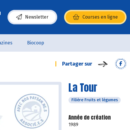
Newsletter
Courses en ligne
(s’ouvre dans une nouvelle fenêtre)
zines
Biocoop
Partager sur
La Tour
Filière Fruits et légumes
Année de création
1989