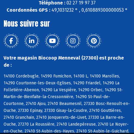
Téléphone :
02 27 19 97 37
Coordonnées GPS :
49,1031232 ° , 0,610889300000053 °
Nous suivre sur
Votre magasin Biocoop Menneval (27300) est proche
de :
14100 Cordebugle, 14590 Fumichon, 14100 L, 14100 Marolles,
14290 Courtonne-les-Deux-Eglises, 14290 Friardel, 14290 La
Folletière-Abenon, 14290 La Vespière, 14290 Orbec, 14290 St-
Martin-de-Bienfaite-la-Cressonnière, 14290 St-Paul-de-
Courtonne, 27410 Ajou, 27410 Beaumesnil, 27330 Bosc-Renoult-en-
Ouche, 27330 Epinay, 27330 Gisay-la-Coudre, 27410 Gouttières,
27410 Granchain, 27410 Jonquerets-de-Livet, 27330 La Barre-en-
Ouche, 27270 La Roussière, 27410 Landepéreuse, 27410 Le Noyer-
en-Ouche, 27410 St-Aubin-des-Hayes, 27410 St-Aubin-le-Guichard,