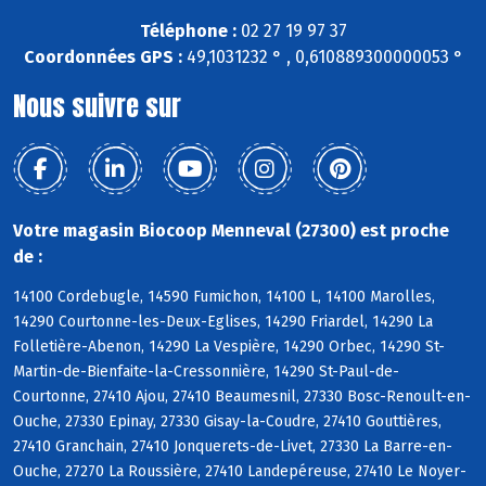
Téléphone :
02 27 19 97 37
Coordonnées GPS :
49,1031232 ° , 0,610889300000053 °
Nous suivre sur
Votre magasin Biocoop Menneval (27300) est proche
de :
14100 Cordebugle, 14590 Fumichon, 14100 L, 14100 Marolles,
14290 Courtonne-les-Deux-Eglises, 14290 Friardel, 14290 La
Folletière-Abenon, 14290 La Vespière, 14290 Orbec, 14290 St-
Martin-de-Bienfaite-la-Cressonnière, 14290 St-Paul-de-
Courtonne, 27410 Ajou, 27410 Beaumesnil, 27330 Bosc-Renoult-en-
Ouche, 27330 Epinay, 27330 Gisay-la-Coudre, 27410 Gouttières,
27410 Granchain, 27410 Jonquerets-de-Livet, 27330 La Barre-en-
Ouche, 27270 La Roussière, 27410 Landepéreuse, 27410 Le Noyer-