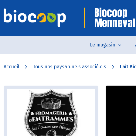
Biocoop
Menneval
Le magasin
Accueil
Tous nos paysan.ne.s associé.e.s
Lait Bi