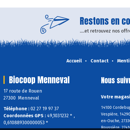
Restons en con
....et retrouvez nos of
Accueil
Contact
Menti
Biocoop Menneval
Nous suiv
17 route de Rouen
Votre magasi
27300 Menneval
14100 Cordebugl
Téléphone :
02 27 19 97 37
Vespière, 14290
Coordonnées GPS :
49,1031232 ° ,
en-Ouche, 27330
0,610889300000053 °
Roussière, 2741