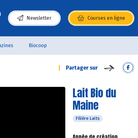
Newsletter
Courses en ligne
(s’ouvre dans une nouvelle fenêtre)
zines
Biocoop
Partager sur
Lait Bio du
Maine
Filière Laits
Année de création