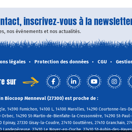
tact, inscrivez-vous à la newsletter
fres, nos événements et nos actualités.
ons légales
Protection des données
CGU
Gestio
re sur
n Biocoop Menneval (27300) est proche de :
e, 14590 Fumichon, 14100 L, 14100 Marolles, 14290 Courtonne-les-Deu
 Orbec, 14290 St-Martin-de-Bienfaite-la-Cressonnière, 14290 St-Paul
 Epinay, 27330 Gisay-la-Coudre, 27410 Gouttières, 27410 Granchain, 2
0 Landepéreuse, 27410 Le Noyer-en-Ouche, 27410 St-Aubin-des-Hayes, 